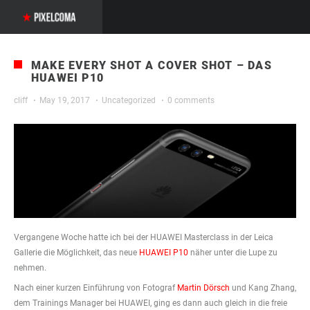
MAKE EVERY SHOT A COVER SHOT – DAS
HUAWEI P10
cliff
·
May 19, 2017
·
Uncategorized
·
0 comments
Vergangene Woche hatte ich bei der HUAWEI Masterclass in der Leica
Gallerie die Möglichkeit, das neue
HUAWEI P10
näher unter die Lupe zu
nehmen.
Nach einer kurzen Einführung von Fotograf
Martin Dörsch
und Kang Zhang,
dem Trainings Manager bei HUAWEI, ging es dann auch gleich in die freie