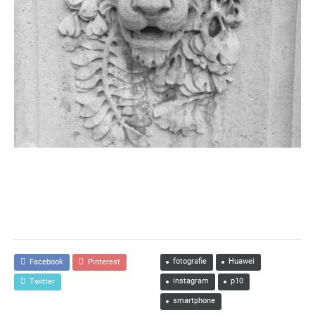
fotografie
Huawei
Facebook
Pinterest
instagram
p10
Twitter
smartphone