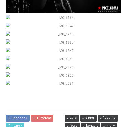
2013
bilder
flogging
Facebook
Pinterest
fotos
konzert
molly
Twitter