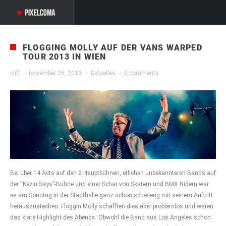
FLOGGING MOLLY AUF DER VANS WARPED
TOUR 2013 IN WIEN
cliff
·
November 26, 2013
·
Aktuelles
·
0 comments
Bei über 14 Acts auf den 2 Hauptbühnen, etlichen unbekannteren Bands auf
der “Kevin Says”-Bühne und einer Schar von Skatern und BMX Ridern war
es am Sonntag in der Stadthalle ganz schön schwierig mit seinem Auftritt
herauszustechen. Floggin Molly schafften dies aber problemlos und waren
das klare Highlight des Abends. Obwohl die Band aus Los Angeles schon