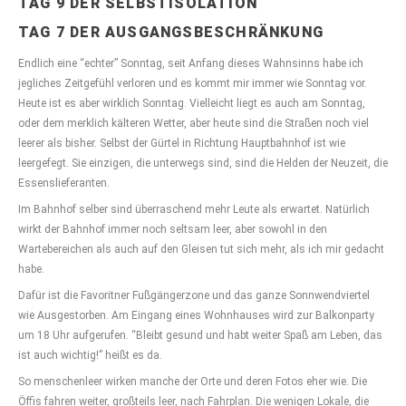
TAG 9 DER SELBSTISOLATION
TAG 7 DER AUSGANGSBESCHRÄNKUNG
Endlich eine “echter” Sonntag, seit Anfang dieses Wahnsinns habe ich
jegliches Zeitgefühl verloren und es kommt mir immer wie Sonntag vor.
Heute ist es aber wirklich Sonntag. Vielleicht liegt es auch am Sonntag,
oder dem merklich kälteren Wetter, aber heute sind die Straßen noch viel
leerer als bisher. Selbst der Gürtel in Richtung Hauptbahnhof ist wie
leergefegt. Sie einzigen, die unterwegs sind, sind die Helden der Neuzeit, die
Essenslieferanten.
Im Bahnhof selber sind überraschend mehr Leute als erwartet. Natürlich
wirkt der Bahnhof immer noch seltsam leer, aber sowohl in den
Wartebereichen als auch auf den Gleisen tut sich mehr, als ich mir gedacht
habe.
Dafür ist die Favoritner Fußgängerzone und das ganze Sonnwendviertel
wie Ausgestorben. Am Eingang eines Wohnhauses wird zur Balkonparty
um 18 Uhr aufgerufen. “Bleibt gesund und habt weiter Spaß am Leben, das
ist auch wichtig!” heißt es da.
So menschenleer wirken manche der Orte und deren Fotos eher wie. Die
Öffis fahren weiter, großteils leer, nach Fahrplan. Die wenigen Lokale, die