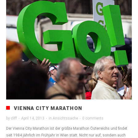
VIENNA CITY MARATHON
by
cliff
·
April 14, 2013
·
in
Ansichtssache
·
0 comments
Der Vienna City Marathon ist der größte Marathon Österreichs und findet
seit 1984 jährlich im Frühjahr in Wien statt. Nicht nur auf, sondern auch