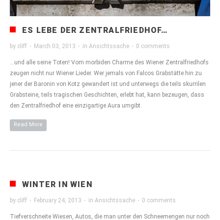
ES LEBE DER ZENTRALFRIEDHOF…
by
cliff
·
March 03, 2013
·
in
Ansichtssache
·
0 comments
…und alle seine Toten! Vom morbiden Charme des Wiener Zentralfriedhofs
zeugen nicht nur Wiener Lieder. Wer jemals von Falcos Grabstätte hin zu
jener der Baronin von Kotz gewandert ist und unterwegs die teils skurrilen
Grabsteine, teils tragischen Geschichten, erlebt hat, kann bezeugen, dass
den Zentralfriedhof eine einzigartige Aura umgibt.
Read More
WINTER IN WIEN
by
cliff
·
February 24, 2013
·
in
Ansichtssache
·
0 comments
Tiefverschneite Wiesen, Autos, die man unter den Schneemengen nur noch