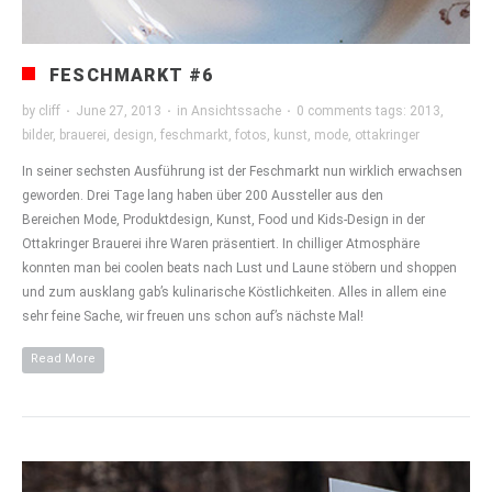
FESCHMARKT #6
by
cliff
·
June 27, 2013
·
in
Ansichtssache
·
0 comments
tags:
2013
,
bilder
,
brauerei
,
design
,
feschmarkt
,
fotos
,
kunst
,
mode
,
ottakringer
In seiner sechsten Ausführung ist der Feschmarkt nun wirklich erwachsen
geworden. Drei Tage lang haben über 200 Aussteller aus den
Bereichen Mode, Produktdesign, Kunst, Food und Kids-Design in der
Ottakringer Brauerei ihre Waren präsentiert. In chilliger Atmosphäre
konnten man bei coolen beats nach Lust und Laune stöbern und shoppen
und zum ausklang gab’s kulinarische Köstlichkeiten. Alles in allem eine
sehr feine Sache, wir freuen uns schon auf’s nächste Mal!
Read More