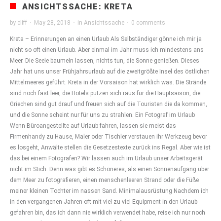
ANSICHTSSACHE: KRETA
by
cliff
·
May 28, 2018
·
in
Ansichtssache
·
0 comments
Kreta – Erinnerungen an einen Urlaub Als Selbständiger gönne ich mir ja
nicht so oft einen Urlaub. Aber einmal im Jahr muss ich mindestens ans
Meer. Die Seele baumeln lassen, nichts tun, die Sonne genießen. Dieses
Jahr hat uns unser Frühjahrsurlaub auf die zweitgrößte Insel des östlichen
Mittelmeeres geführt. Kreta in der Vorsaison hat wirklich was. Die Strände
sind noch fast leer, die Hotels putzen sich raus für die Hauptsaison, die
Griechen sind gut drauf und freuen sich auf die Touristen die da kommen,
und die Sonne scheint nur für uns zu strahlen. Ein Fotograf im Urlaub
Wenn Büroangestellte auf Urlaub fahren, lassen sie meist das
Firmenhandy zu Hause, Maler oder Tischler verstauen ihr Werkzeug bevor
es losgeht, Anwälte stellen die Gesetzestexte zurück ins Regal. Aber wie ist
das bei einem Fotografen? Wir lassen auch im Urlaub unser Arbeitsgerät
nicht im Stich. Denn was gibt es Schöneres, als einen Sonnenaufgang über
dem Meer zu fotografieren, einen menschenleeren Strand oder die Füße
meiner kleinen Tochter im nassen Sand. Minimalausrüstung Nachdem ich
in den vergangenen Jahren oft mit viel zu viel Equipment in den Urlaub
gefahren bin, das ich dann nie wirklich verwendet habe, reise ich nur noch