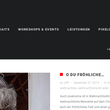
RAITS
WORKSHOPS & EVENTS
LEISTUNGEN
PIXE
+4
O DU FRÖHLICHE…
by
cliff
·
December 21, 2013
·
in
U
weihnachten
,
weihnachtsmarkt
,
wien
Auch pixelcoma ist in Weihnachtssti
weihnachtliche Momente auf dem Chri
euch ein fröhlicheres Fest und einen 