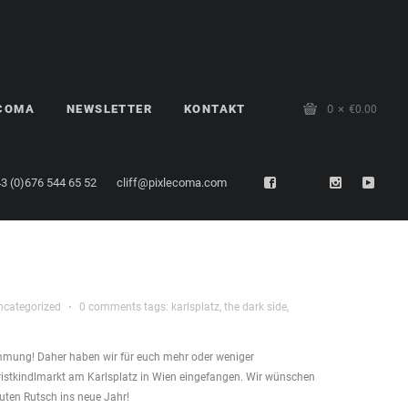
LCOMA
NEWSLETTER
KONTAKT
0
€
0.00
3 (0)676 544 65 52
cliff@pixlecoma.com
ncategorized
·
0 comments
tags:
karlsplatz
,
the dark side
,
mmung! Daher haben wir für euch mehr oder weniger
stkindlmarkt am Karlsplatz in Wien eingefangen. Wir wünschen
guten Rutsch ins neue Jahr!