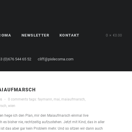
LCOMA
NEWSLETTER
KONTAKT
0
€
0.00
3 (0)676 544 65 52
cliff@pixlecoma.com
AIAUFMARSCH
es
·
0 comments
tags:
faymann
,
mai
,
maiaufmarsch
,
rsch
,
wien
hren hege ich den Plan, mir den Maiaufmarsch einmal live
es bisher nie, rechtzeitig aufzustehen. Jetzt mit Kind, das in aller
, ist das aber gar kein Problem mehr. Und so sitzen wir dann auch