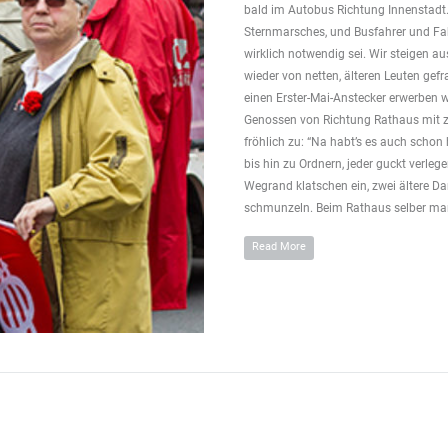
bald im Autobus Richtung Innenstadt.
Sternmarsches, und Busfahrer und Fa
wirklich notwendig sei. Wir steigen
wieder von netten, älteren Leuten gef
einen Erster-Mai-Anstecker erwerben 
Genossen von Richtung Rathaus mit z
fröhlich zu: “Na habt’s es auch scho
bis hin zu Ordnern, jeder guckt verleg
Wegrand klatschen ein, zwei ältere Da
schmunzeln. Beim Rathaus selber mars
Read More