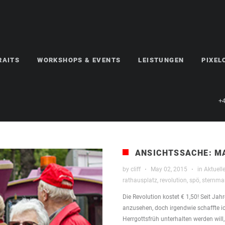
RAITS
WORKSHOPS & EVENTS
LEISTUNGEN
PIXE
+4
ANSICHTSSACHE: M
by
cliff
·
May 02, 2015
·
in
Aktuell
rathausplatz
,
revolution
,
spö
,
sternma
Die Revolution kostet € 1,50! Seit Ja
anzusehen, doch irgendwie schaffte ich 
Herrgottsfrüh unterhalten werden will