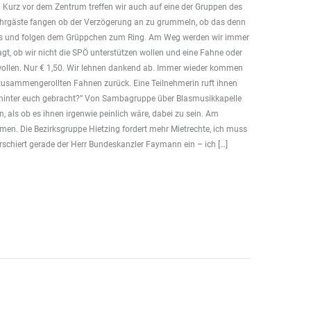
 Kurz vor dem Zentrum treffen wir auch auf eine der Gruppen des
hrgäste fangen ob der Verzögerung an zu grummeln, ob das denn
 aus und folgen dem Grüppchen zum Ring. Am Weg werden wir immer
ragt, ob wir nicht die SPÖ unterstützen wollen und eine Fahne oder
wollen. Nur € 1,50. Wir lehnen dankend ab. Immer wieder kommen
usammengerollten Fahnen zurück. Eine Teilnehmerin ruft ihnen
n hinter euch gebracht?” Von Sambagruppe über Blasmusikkapelle
en, als ob es ihnen irgenwie peinlich wäre, dabei zu sein. Am
men. Die Bezirksgruppe Hietzing fordert mehr Mietrechte, ich muss
chiert gerade der Herr Bundeskanzler Faymann ein – ich […]