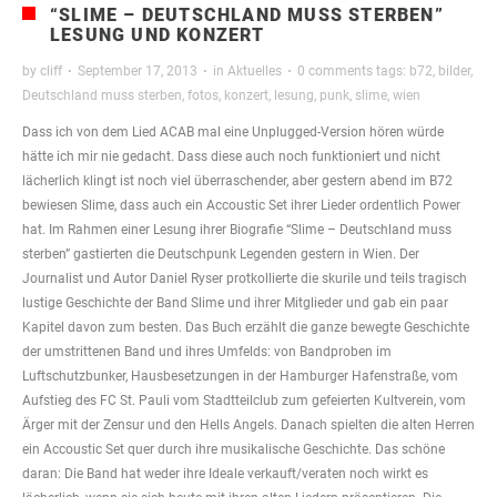
“SLIME – DEUTSCHLAND MUSS STERBEN”
LESUNG UND KONZERT
by
cliff
·
September 17, 2013
·
in
Aktuelles
·
0 comments
tags:
b72
,
bilder
,
Deutschland muss sterben
,
fotos
,
konzert
,
lesung
,
punk
,
slime
,
wien
Dass ich von dem Lied ACAB mal eine Unplugged-Version hören würde
hätte ich mir nie gedacht. Dass diese auch noch funktioniert und nicht
lächerlich klingt ist noch viel überraschender, aber gestern abend im B72
bewiesen Slime, dass auch ein Accoustic Set ihrer Lieder ordentlich Power
hat. Im Rahmen einer Lesung ihrer Biografie “Slime – Deutschland muss
sterben” gastierten die Deutschpunk Legenden gestern in Wien. Der
Journalist und Autor Daniel Ryser protkollierte die skurile und teils tragisch
lustige Geschichte der Band Slime und ihrer Mitglieder und gab ein paar
Kapitel davon zum besten. Das Buch erzählt die ganze bewegte Geschichte
der umstrittenen Band und ihres Umfelds: von Bandproben im
Luftschutzbunker, Hausbesetzungen in der Hamburger Hafenstraße, vom
Aufstieg des FC St. Pauli vom Stadtteilclub zum gefeierten Kultverein, vom
Ärger mit der Zensur und den Hells Angels. Danach spielten die alten Herren
ein Accoustic Set quer durch ihre musikalische Geschichte. Das schöne
daran: Die Band hat weder ihre Ideale verkauft/veraten noch wirkt es