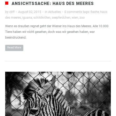
ANSICHTSSACHE: HAUS DES MEERES
by
cliff
·
August 02, 2015
·
in
Aktuelles
·
0 comments
tags:
fische
,
haus
des meeres
,
iguana
,
schildkröten
,
seepferdchen
,
wien
,
zoo
Wenn es draußen regnet geht der Wiener ins Haus des Meeres. Alle 10.000
Tiere haben wir nicht gesehen, doch was wir gesehen haben, war
beeindruckend.
Read More