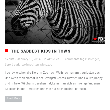
THE SADDEST KIDS IN TOWN
by
cliff
·
January 13, 2014
·
in
Aktuelles
·
0 comments
tags:
serengeti
,
tiere
,
traurig
,
weihnachten
,
wien
,
zoo
Irgendwie sehen die Tiere im Zoo nach Weihnachten am traurigsten aus.
Und wenn man einmal in der Serengeti Zebras, Giraffen und Co live, happy
und in freier Wildbahn gesehen hat, kann man sich an ihren gefangenen
Kollegen in den Tiergärten ohnehin nur noch bedingt erfreuen.
Read More