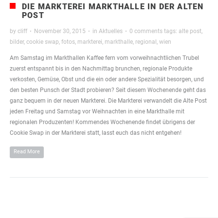
DIE MARKTEREI MARKTHALLE IN DER ALTEN
POST
by
cliff
·
November 30, 2015
·
in
Aktuelles
·
0 comments
tags:
alte post
,
bilder
,
cookie swap
,
fotos
,
markterei
,
markthalle
,
regional
,
wien
Am Samstag im Markthallen Kaffee fern vom vorweihnachtlichen Trubel
zuerst entspannt bis in den Nachmittag brunchen, regionale Produkte
verkosten, Gemüse, Obst und die ein oder andere Spezialität besorgen, und
den besten Punsch der Stadt probieren? Seit diesem Wochenende geht das
ganz bequem in der neuen Markterei. Die Markterei verwandelt die Alte Post
jeden Freitag und Samstag vor Weihnachten in eine Markthalle mit
regionalen Produzenten! Kommendes Wochenende findet übrigens der
Cookie Swap in der Markterei statt, lasst euch das nicht entgehen!
Read More