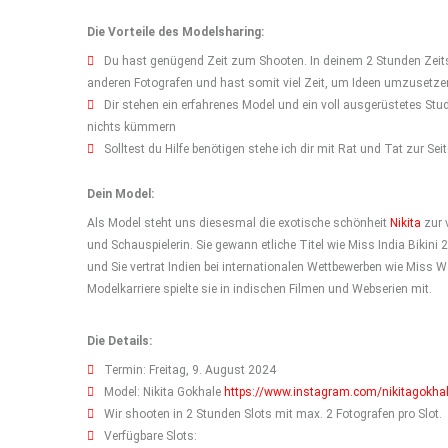
Die Vorteile des Modelsharing:
Du hast genügend Zeit zum Shooten. In deinem 2 Stunden Zeits
anderen Fotografen und hast somit viel Zeit, um Ideen umzusetzen
Dir stehen ein erfahrenes Model und ein voll ausgerüstetes St
nichts kümmern
Solltest du Hilfe benötigen stehe ich dir mit Rat und Tat zur Seit
Dein Model:
Als Model steht uns diesesmal die exotische schönheit
Nikita
zur 
und Schauspielerin. Sie gewann etliche Titel wie Miss India Biki
und Sie vertrat Indien bei internationalen Wettbewerben wie Miss W
Modelkarriere spielte sie in indischen Filmen und Webserien mit.
Die Details:
Termin: Freitag, 9. August 2024
Model: Nikita Gokhale
https://www.instagram.com/nikitagokha
Wir shooten in 2 Stunden Slots mit max. 2 Fotografen pro Slot.
Verfügbare Slots: